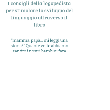
I consigli della logopedista
per stimolare lo sviluppo del
linguaggio attraverso il
libro
“mamma, papà… mi leggi una
storia?” Quante volte abbiamo
sentito i nostri bambini fare
questa richiesta? Ogni volta che
un genitore apre un libro per
leggerlo al proprio bambino tiene
tra le mani uno strumento
potentissimo capace di far volare
la fantasia all’interno di parole,
frasi, narrazioni sempre più
complesse.
All’interno di questo corso